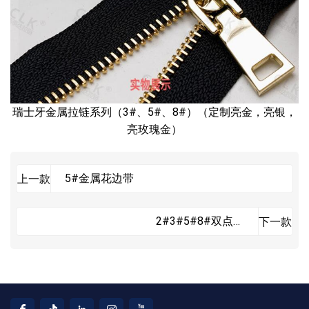
瑞士牙金属拉链系列（3#、5#、8#）（定制亮金，亮银，
亮玫瑰金）
5#金属花边带
上一款
2#3#5#8#双点牙
下一款
拉链